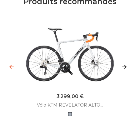
Produits recommandés
Prix
3 299,00 €
Vélo KTM REVELATOR ALTO...
Gris