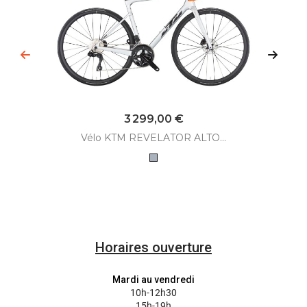
Prix
3 299,00 €
Vélo KTM REVELATOR ALTO...
Gris
Horaires ouverture
Mardi au vendredi
10h-12h30
15h-19h