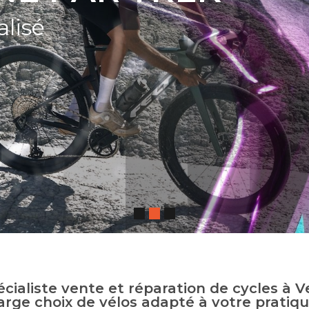
alisé
pécialiste vente et réparation de cycles à V
arge choix de vélos adapté à votre pratiqu