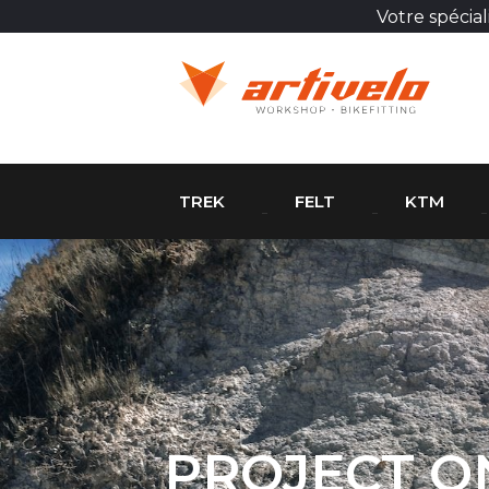
Votre spécia
TREK
FELT
KTM
PROJECT O