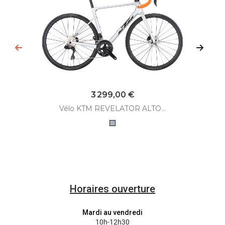
Prix
3 299,00 €
Vélo KTM REVELATOR ALTO...
Gris
Horaires ouverture
Mardi au vendredi
10h-12h30