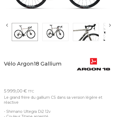


Vélo Argon18 Gallium
5 999,00 €
TTC
Le grand frère du gallium CS dans sa version légère et
réactive
- Shimano Ultegra Di2 12v
- Couleur Titane argenté