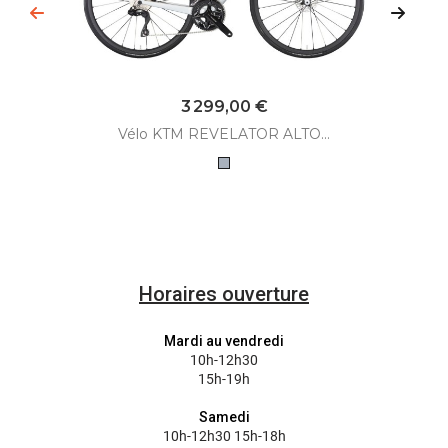
Prix
3 299,00 €
Vélo KTM REVELATOR ALTO...
Gris
Horaires ouverture
Mardi au vendredi
10h-12h30
15h-19h
Samedi
10h-12h30 15h-18h