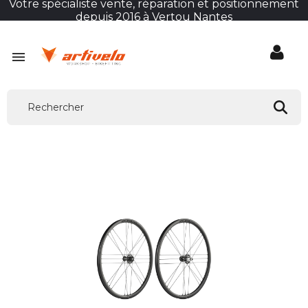
Votre spécialiste vente, réparation et positionnement
depuis 2016 à Vertou Nantes
