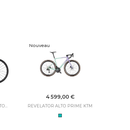
Nouveau
Prix
4 599,00 €
O...
REVELATOR ALTO PRIME KTM
Vélo Ro
Turquoise