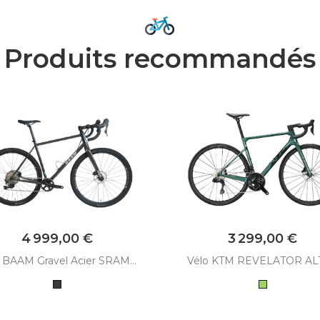
Produits recommandés
Prix
Prix
4 999,00 €
3 299,00 €
 BAAM Gravel Acier SRAM...
Vélo KTM REVELATOR ALT
Gris
Vert
Anthracite