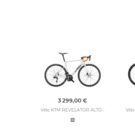
Prix
€
3 299,00 €
O KTM
Vélo KTM REVELATOR ALTO...
Vélo
Gris