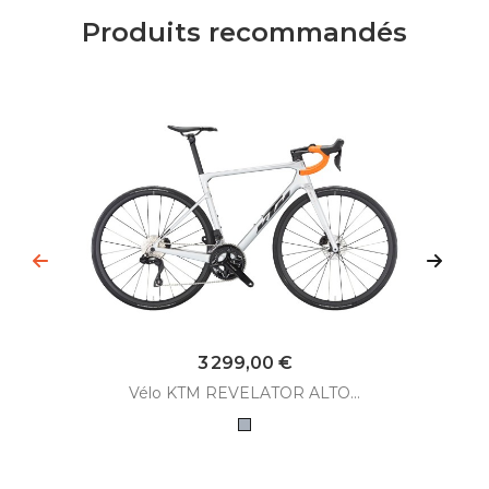
Produits recommandés
Prix
3 299,00 €
Vélo KTM REVELATOR ALTO...
Gris